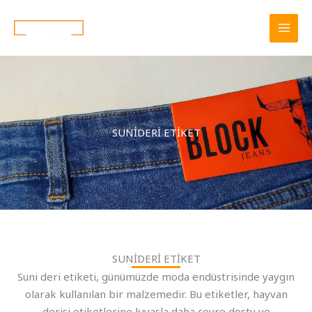
İçeriğe
MAI
atla
MEN
SUNİDERİ ETİKET
SUNİDERİ ETİKET
Suni deri etiketi, günümüzde moda endüstrisinde yaygın
olarak kullanılan bir malzemedir. Bu etiketler, hayvan
derisi etiketlerine kıyasla daha çevre dostu ve