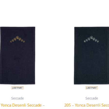
Seccade
Seccade
 Yonca Desenli Seccade –
205 – Yonca Desenli Sec